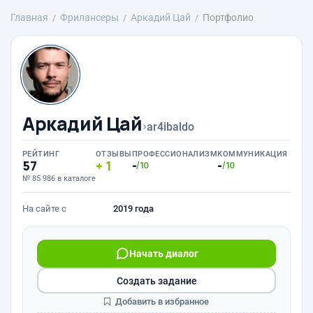
Главная
Фрилансеры
Аркадий Цай
Портфолио
Аркадий Цай
›
ar4ibaldo
РЕЙТИНГ
ОТЗЫВЫ
ПРОФЕССИОНАЛИЗМ
КОММУНИКАЦИЯ
57
1
-
-
/10
/10
№ 85 986 в каталоге
На сайте с
2019 года
Начать диалог
Создать задание
Добавить в избранное