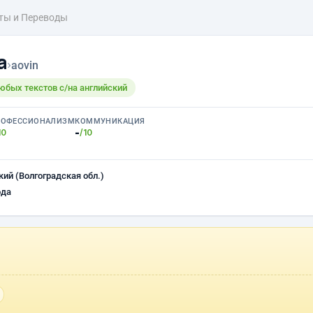
ты и Переводы
а
›
aovin
юбых текстов с/на английский
РОФЕССИОНАЛИЗМ
КОММУНИКАЦИЯ
-
10
/10
ий (Волгоградская обл.)
ода