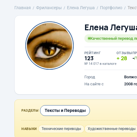
Главная
Фрилансеры
Елена Легуша
Портфолио
Текс
Елена Легуш
Качественный перевод л
РЕЙТИНГ
ОТЗЫВЫ
П
123
28
-
/
№ 14 017 в каталоге
Город
Волжск
На сайте с
2008 г
Тексты и Переводы
РАЗДЕЛЫ
Технические переводы
Художественные переводы
НАВЫКИ