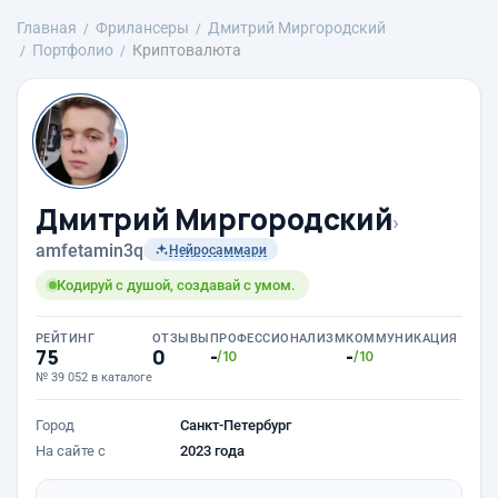
Главная
Фрилансеры
Дмитрий Миргородский
Портфолио
Криптовалюта
Дмитрий Миргородский
›
amfetamin3q
Нейросаммари
Кодируй с душой, создавай с умом.
РЕЙТИНГ
ОТЗЫВЫ
ПРОФЕССИОНАЛИЗМ
КОММУНИКАЦИЯ
75
0
-
-
/10
/10
№ 39 052 в каталоге
Город
Санкт-Петербург
На сайте с
2023 года