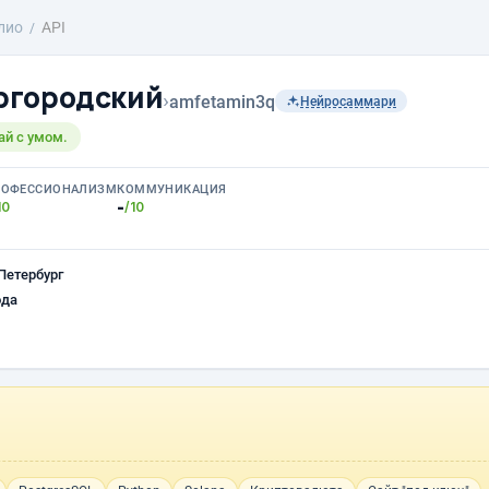
лио
API
ргородский
›
amfetamin3q
Нейросаммари
ай с умом.
РОФЕССИОНАЛИЗМ
КОММУНИКАЦИЯ
-
10
/10
Петербург
ода