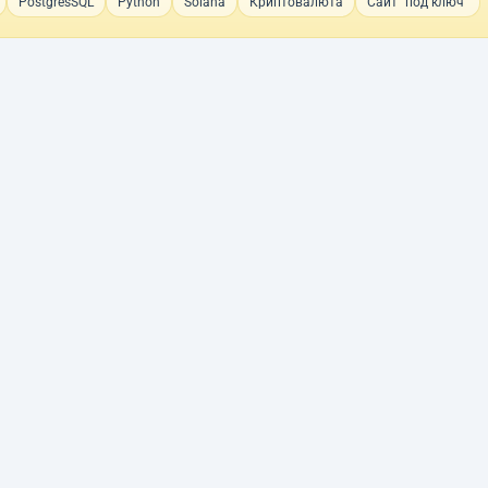
PostgresSQL
Python
Solana
Криптовалюта
Сайт "под ключ"