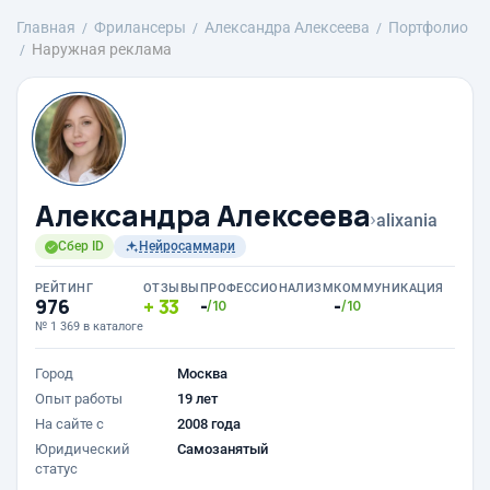
Главная
Фрилансеры
Александра Алексеева
Портфолио
Наружная реклама
Александра Алексеева
›
alixania
Сбер ID
Нейросаммари
РЕЙТИНГ
ОТЗЫВЫ
ПРОФЕССИОНАЛИЗМ
КОММУНИКАЦИЯ
976
33
-
-
/10
/10
№ 1 369 в каталоге
Город
Москва
Опыт работы
19 лет
На сайте с
2008 года
Юридический
Самозанятый
статус