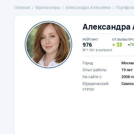
Главная
Фрилансеры
Александра Алексеева
Портфол
Александра 
РЕЙТИНГ
ОТЗЫВЫ
ПР
976
33
-
/1
№ 1 361 в каталоге
Город
Москв
Опыт работы
19 лет
На сайте с
2008 г
Юридический
Самоз
статус