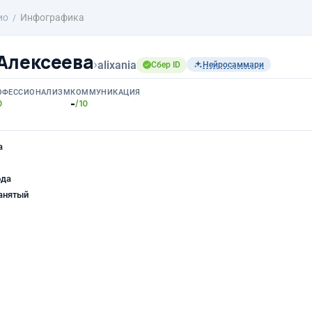
ио
Инфографика
Алексеева
›
alixania
Сбер ID
Нейросаммари
ОФЕССИОНАЛИЗМ
КОММУНИКАЦИЯ
-
0
/10
а
ода
анятый