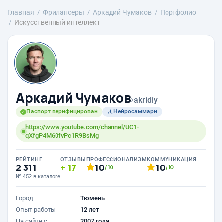
Главная
Фрилансеры
Аркадий Чумаков
Портфолио
Искусственный интеллект
Аркадий Чумаков
›
akridiy
Паспорт верифицирован
Нейросаммари
https://www.youtube.com/channel/UC1-
qXfgP4M60fvPc1R9BsMg
РЕЙТИНГ
ОТЗЫВЫ
ПРОФЕССИОНАЛИЗМ
КОММУНИКАЦИЯ
2 311
17
10
10
/10
/10
№ 452 в каталоге
Город
Тюмень
Опыт работы
12 лет
На сайте с
2007 года