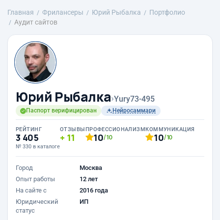
Главная
Фрилансеры
Юрий Рыбалка
Портфолио
Аудит сайтов
Юрий Рыбалка
›
Yury73-495
Паспорт верифицирован
Нейросаммари
РЕЙТИНГ
ОТЗЫВЫ
ПРОФЕССИОНАЛИЗМ
КОММУНИКАЦИЯ
3 405
11
10
10
/10
/10
№ 330 в каталоге
Город
Москва
Опыт работы
12 лет
На сайте с
2016 года
Юридический
ИП
статус