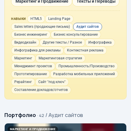
Маркетинг и Продвижение
Тексты и Переводы
HTML5
Landing Page
НАВЫКИ
Sales letters (продающие письма)
Аудит сайтов
Бизнес инжиниринг
Бизнес консультирование
Видеодизайн
Другие тексты / Разное
Инфографика
Инфографика для рекламы
Контекстная реклама
Маркетинг
Маркетинговая стратегия
Менеджмент проектов
Промышленность/Производство
Прототипирование
Разработка мобильных приложений
Рерайтинг
Сайт "под ключ"
Составление докладов/отчетов
Портфолио
/ Аудит сайтов
· 42
МАРКЕТИНГ И ПРОДВИЖЕНИЕ