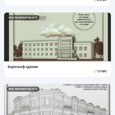
208
0
ВЕБ-РАЗРАБОТКА И IT
Барельеф здания
109
0
ВЕБ-РАЗРАБОТКА И IT