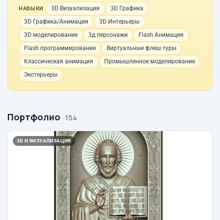
3D Визуализация
3D Графика
НАВЫКИ
3D Графика/Анимация
3D Интерьеры
3D моделирование
3д персонажи
Flash Анимация
Flash программирование
Виртуальные флеш туры
Классическая анимация
Промышленное моделирование
Экстерьеры
Портфолио
· 154
3D И ВИЗУАЛИЗАЦИЯ