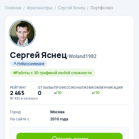
Главная
Фрилансеры
Сергей Яснец
Портфолио
Сергей Яснец
›
Woland1982
Нейросаммари
Работы с 3D графикой любой сложности
РЕЙТИНГ
ОТЗЫВЫ
ПРОФЕССИОНАЛИЗМ
КОММУНИКАЦИЯ
2 465
0
-
-
/10
/10
№ 435 в каталоге
Город
Москва
На сайте с
2010 года