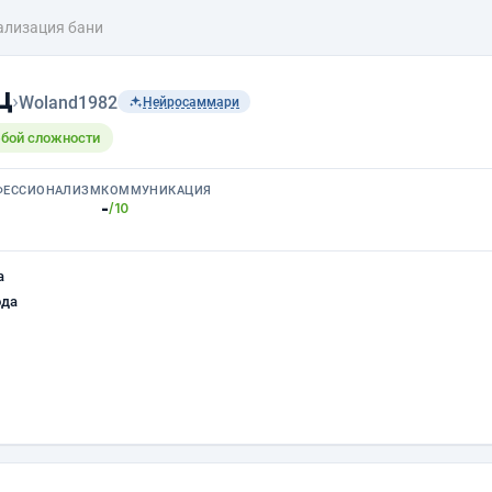
ализация бани
ц
›
Woland1982
Нейросаммари
юбой сложности
ФЕССИОНАЛИЗМ
КОММУНИКАЦИЯ
-
/10
а
ода