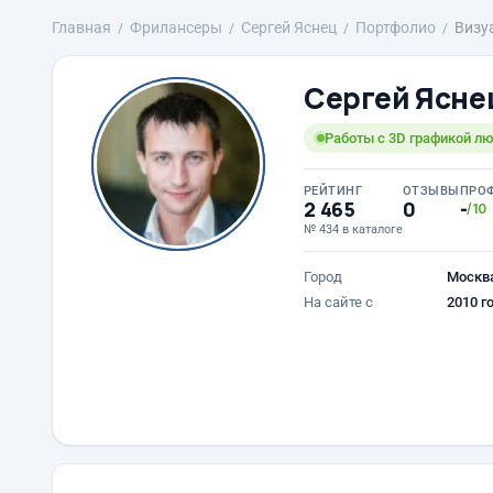
Главная
Фрилансеры
Сергей Яснец
Портфолио
Визу
Сергей Ясне
Работы с 3D графикой л
РЕЙТИНГ
ОТЗЫВЫ
ПРО
2 465
0
-
/10
№ 434 в каталоге
Город
Москв
На сайте с
2010 г