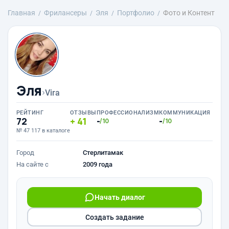
Главная
Фрилансеры
Эля
Портфолио
Фото и Контент
Эля
›
Vira
РЕЙТИНГ
ОТЗЫВЫ
ПРОФЕССИОНАЛИЗМ
КОММУНИКАЦИЯ
72
41
-
-
/10
/10
№ 47 117 в каталоге
Город
Стерлитамак
На сайте с
2009 года
Начать диалог
Создать задание