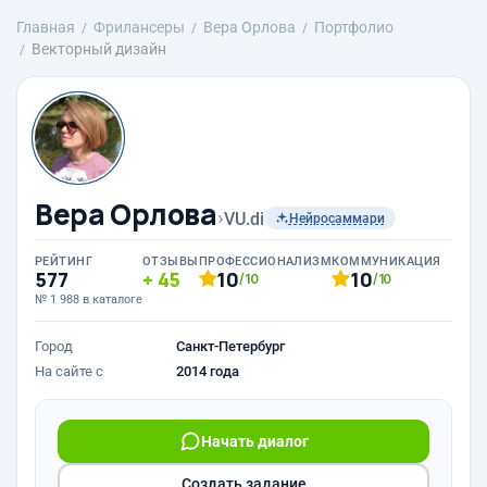
Главная
Фрилансеры
Вера Орлова
Портфолио
Векторный дизайн
Вера Орлова
›
VU.di
Нейросаммари
РЕЙТИНГ
ОТЗЫВЫ
ПРОФЕССИОНАЛИЗМ
КОММУНИКАЦИЯ
577
45
10
10
/10
/10
№ 1 988 в каталоге
Город
Санкт-Петербург
На сайте с
2014 года
Начать диалог
Создать задание