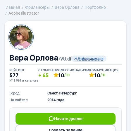
Главная
Фрилансеры
Вера Орлова
Портфолио
Adobe Illustrator
Вера Орлова
›
VU.di
Нейросаммари
РЕЙТИНГ
ОТЗЫВЫ
ПРОФЕССИОНАЛИЗМ
КОММУНИКАЦИЯ
577
45
10
10
/10
/10
№ 1 991 в каталоге
Город
Санкт-Петербург
На сайте с
2014 года
Начать диалог
Создать задание