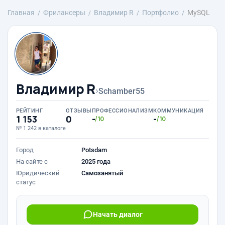
Главная
Фрилансеры
Владимир R
Портфолио
MySQL
Владимир R
›
Schamber55
РЕЙТИНГ
ОТЗЫВЫ
ПРОФЕССИОНАЛИЗМ
КОММУНИКАЦИЯ
1 153
0
-
-
/10
/10
№ 1 242 в каталоге
Город
Potsdam
На сайте с
2025 года
Юридический
Самозанятый
статус
Начать диалог