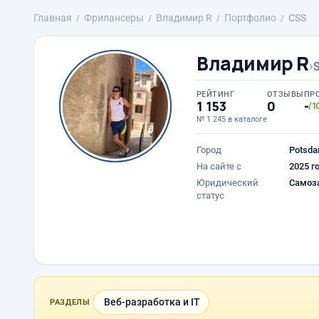
Главная
Фрилансеры
Владимир R
Портфолио
CSS
Владимир R
›
РЕЙТИНГ
ОТЗЫВЫ
ПР
1 153
0
-
/1
№ 1 245 в каталоге
Город
Potsd
На сайте с
2025 г
Юридический
Самоз
статус
Веб-разработка и IT
РАЗДЕЛЫ