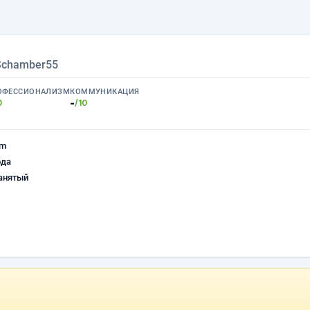
Schamber55
ОФЕССИОНАЛИЗМ
КОММУНИКАЦИЯ
-
0
/10
am
ода
анятый