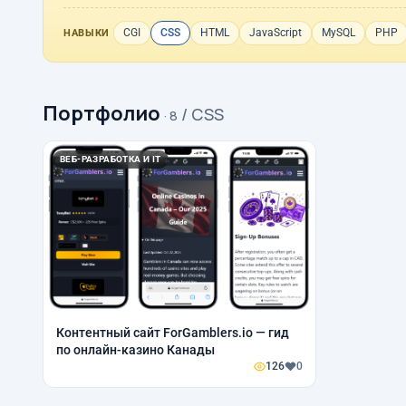
CGI
CSS
HTML
JavaScript
MySQL
PHP
НАВЫКИ
Портфолио
/ CSS
· 8
ВЕБ-РАЗРАБОТКА И IT
Контентный сайт ForGamblers.io — гид
по онлайн-казино Канады
126
0