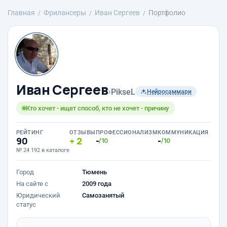
Главная
Фрилансеры
Иван Сергеев
Портфолио
Иван Сергеев
›
PikseL
Нейросаммари
Кто хочет - ищет способ, кто не хочет - причину
РЕЙТИНГ
ОТЗЫВЫ
ПРОФЕССИОНАЛИЗМ
КОММУНИКАЦИЯ
90
2
-
-
/10
/10
№ 24 192 в каталоге
Город
Тюмень
На сайте с
2009 года
Юридический
Самозанятый
статус