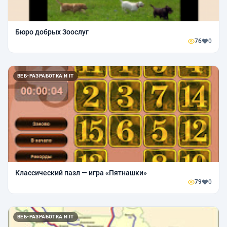
Бюро добрых Зоослуг
76
0
ВЕБ-РАЗРАБОТКА И IT
Классический пазл — игра «Пятнашки»
79
0
ВЕБ-РАЗРАБОТКА И IT