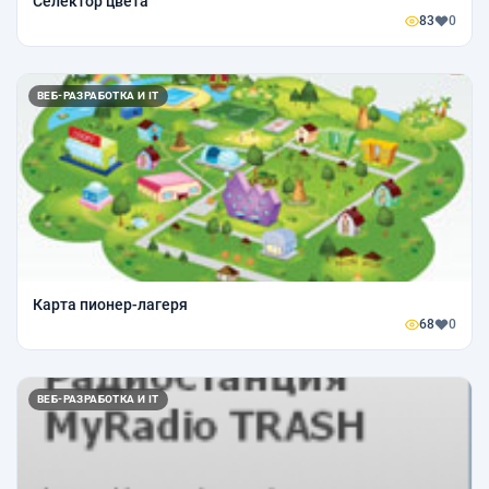
Селектор цвета
83
0
ВЕБ-РАЗРАБОТКА И IT
Карта пионер-лагеря
68
0
ВЕБ-РАЗРАБОТКА И IT