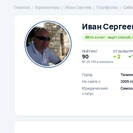
Главная
Фрилансеры
Иван Сергеев
Портфолио
Сибн
Иван Сергее
Кто хочет - ищет способ, 
РЕЙТИНГ
ОТЗЫВЫ
П
90
2
-
/
№ 24 190 в каталоге
Город
Тюмен
На сайте с
2009 г
Юридический
Самоз
статус