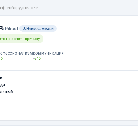
ефтеоборудование
в
›
PikseL
Нейросаммари
кто не хочет - причину
РОФЕССИОНАЛИЗМ
КОММУНИКАЦИЯ
-
10
/10
ь
ода
анятый