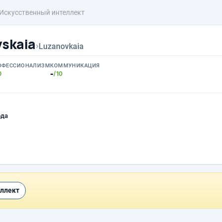
Искусственный интеллект
vskaia
›
Luzanovkaia
ОФЕССИОНАЛИЗМ
КОММУНИКАЦИЯ
-
0
/10
ода
ллект