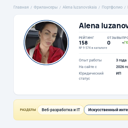
Главная
Фрилансеры
Alena luzanovskaia
Портфолио
Alena luzano
РЕЙТИНГ
ОТЗЫВЫ
ПР
158
0
-
/1
№ 9 574 в каталоге
Опыт работы
3 года
На сайте с
2026 г
Юридический
ИП
статус
Веб-разработка и IT
Искусственный инте
РАЗДЕЛЫ