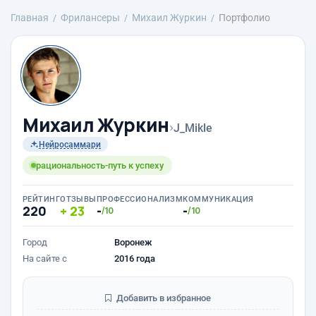
Главная
Фрилансеры
Михаил Журкин
Портфолио
Михаил Журкин
›
J_Mikle
Нейросаммари
рациональность-путь к успеху
РЕЙТИНГ
ОТЗЫВЫ
ПРОФЕССИОНАЛИЗМ
КОММУНИКАЦИЯ
220
23
-
-
/10
/10
Город
Воронеж
На сайте с
2016 года
Добавить в избранное