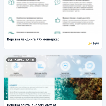
Верстка лендинга PR- менеджер
43
0
ВЕБ-РАЗРАБОТКА И IT
Верстка сайта (аналог Forex`a)