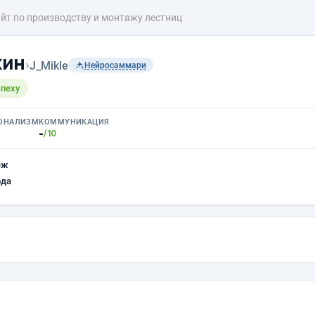
йт по производству и монтажу лестниц
кин
›
J_Mikle
Нейросаммари
спеху
ОНАЛИЗМ
КОММУНИКАЦИЯ
-
/10
еж
ода