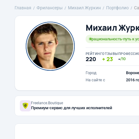
Главная
Фрилансеры
Михаил Журкин
Портфолио
Са
Михаил Жур
рациональность-путь к у
РЕЙТИНГ
ОТЗЫВЫ
ПРОФЕССИ
220
23
-
/10
Город
Ворон
На сайте с
2016 г
Freelance.Boutique
Премиум-сервис для лучших исполнителей