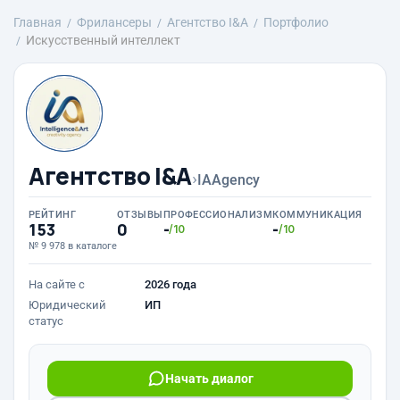
Главная
Фрилансеры
Агентство I&A
Портфолио
Искусственный интеллект
Агентство I&A
›
IAAgency
РЕЙТИНГ
ОТЗЫВЫ
ПРОФЕССИОНАЛИЗМ
КОММУНИКАЦИЯ
153
0
-
-
/10
/10
№ 9 978 в каталоге
На сайте с
2026 года
Юридический
ИП
статус
Начать диалог