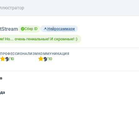
ллюстратор
tStream
Сбер ID
Нейросаммари
! Но... очень гениальные! И скромные! :)
ПРОФЕССИОНАЛИЗМ
КОММУНИКАЦИЯ
2
9
9
/10
/10
в
ода