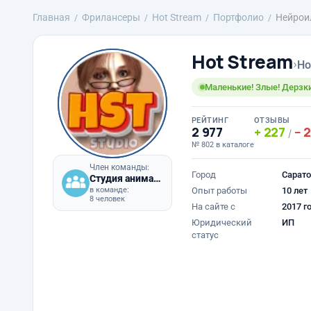
Главная
Фрилансеры
Hot Stream
Портфолио
Нейрои
Hot Stream
›
Ho
Маленькие! Злые! Дерзкие
РЕЙТИНГ
ОТЗЫВЫ
2 977
227
/
№ 802 в каталоге
Член команды:
Город
Сарато
Студия анимации, графики и WEB дизайна Hot Stream Team
в команде:
Опыт работы
10 лет
8 человек
На сайте с
2017 г
Юридический
ИП
статус