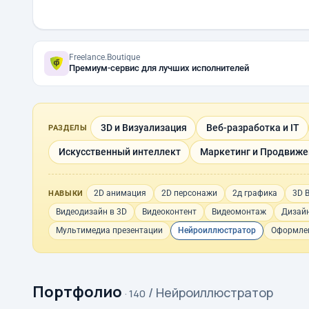
Freelance.Boutique
Премиум-сервис для лучших исполнителей
3D и Визуализация
Веб-разработка и IT
РАЗДЕЛЫ
Искусственный интеллект
Маркетинг и Продвиже
2D анимация
2D персонажи
2д графика
3D 
НАВЫКИ
Видеодизайн в 3D
Видеоконтент
Видеомонтаж
Дизайн
Мультимедиа презентации
Нейроиллюстратор
Оформлен
Портфолио
/ Нейроиллюстратор
· 140