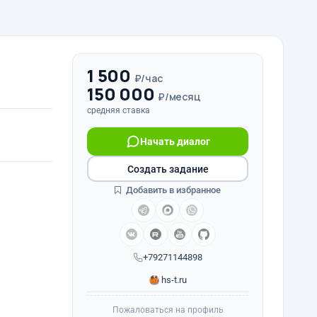
1 500
₽/час
150 000
₽/месяц
средняя ставка
Начать диалог
Создать задание
Добавить в избранное
+79271144898
hs-t.ru
Пожаловаться на профиль