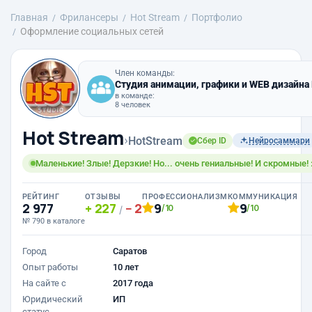
Главная
Фрилансеры
Hot Stream
Портфолио
Оформление социальных сетей
Член команды:
Студия анимации, графики и WEB дизайна
в команде:
8 человек
Hot Stream
›
HotStream
Сбер ID
Нейросаммари
Маленькие! Злые! Дерзкие! Но... очень гениальные! И скромные! :
РЕЙТИНГ
ОТЗЫВЫ
ПРОФЕССИОНАЛИЗМ
КОММУНИКАЦИЯ
2 977
227
2
9
9
/10
/10
/
№ 790 в каталоге
Город
Саратов
Опыт работы
10 лет
На сайте с
2017 года
Юридический
ИП
статус