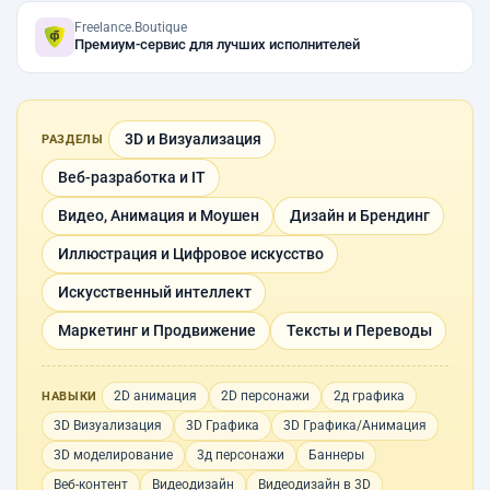
Freelance.Boutique
Премиум-сервис для лучших исполнителей
3D и Визуализация
РАЗДЕЛЫ
Веб-разработка и IT
Видео, Анимация и Моушен
Дизайн и Брендинг
Иллюстрация и Цифровое искусство
Искусственный интеллект
Маркетинг и Продвижение
Тексты и Переводы
2D анимация
2D персонажи
2д графика
НАВЫКИ
3D Визуализация
3D Графика
3D Графика/Анимация
3D моделирование
3д персонажи
Баннеры
Веб-контент
Видеодизайн
Видеодизайн в 3D