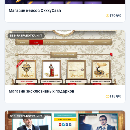
Магазин кейсов OxxxyCash
170
0
ВЕБ-РАЗРАБОТКА И IT
Магазин эксклюзивных подарков
118
0
ВЕБ-РАЗРАБОТКА И IT