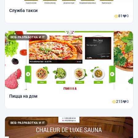
Служба такси
81
0
ВЕБ-РАЗРАБОТКА И IT
Пицца на дом
215
0
ВЕБ-РАЗРАБОТКА И IT