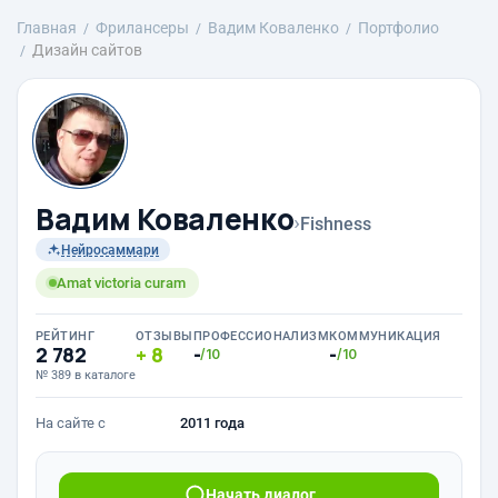
Главная
Фрилансеры
Вадим Коваленко
Портфолио
Дизайн сайтов
Вадим Коваленко
›
Fishness
Нейросаммари
Amat victoria curam
РЕЙТИНГ
ОТЗЫВЫ
ПРОФЕССИОНАЛИЗМ
КОММУНИКАЦИЯ
2 782
8
-
-
/10
/10
№ 389 в каталоге
На сайте с
2011 года
Начать диалог