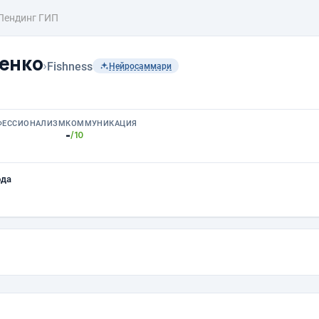
Лендинг ГИП
енко
›
Fishness
Нейросаммари
ФЕССИОНАЛИЗМ
КОММУНИКАЦИЯ
-
/10
ода