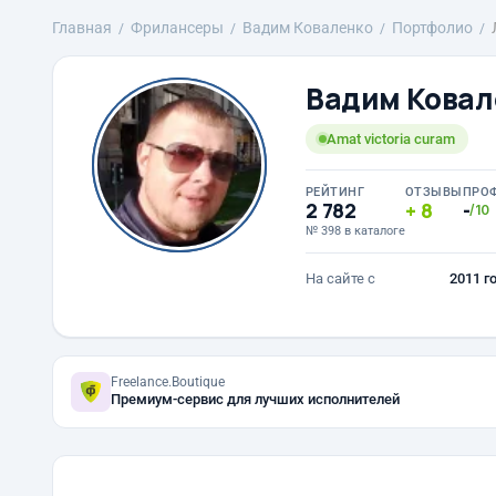
Главная
Фрилансеры
Вадим Коваленко
Портфолио
Вадим Ковал
Amat victoria curam
РЕЙТИНГ
ОТЗЫВЫ
ПРО
2 782
8
-
/10
№ 398 в каталоге
На сайте с
2011 г
Freelance.Boutique
Премиум-сервис для лучших исполнителей