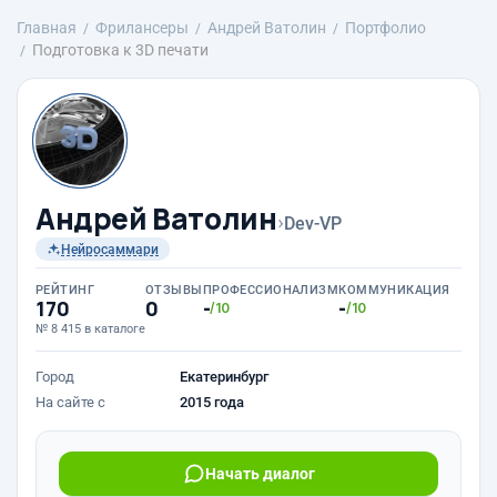
Главная
Фрилансеры
Андрей Ватолин
Портфолио
Подготовка к 3D печати
Андрей Ватолин
›
Dev-VP
Нейросаммари
РЕЙТИНГ
ОТЗЫВЫ
ПРОФЕССИОНАЛИЗМ
КОММУНИКАЦИЯ
170
0
-
-
/10
/10
№ 8 415 в каталоге
Город
Екатеринбург
На сайте с
2015 года
Начать диалог