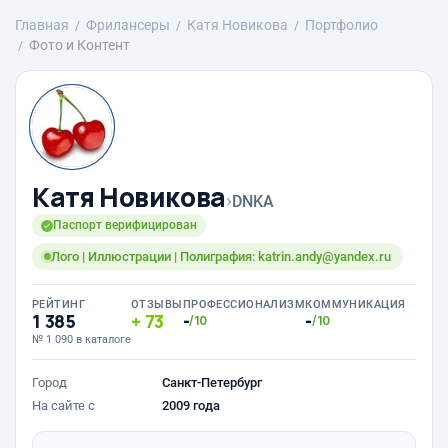
Главная
Фрилансеры
Катя Новикова
Портфолио
Фото и Контент
Катя Новикова
›
DNKA
Паспорт верифицирован
Лого | Иллюстрации | Полиграфия: katrin.andy@yandex.ru
РЕЙТИНГ
ОТЗЫВЫ
ПРОФЕССИОНАЛИЗМ
КОММУНИКАЦИЯ
1 385
73
-
-
/10
/10
№ 1 090 в каталоге
Город
Санкт-Петербург
На сайте с
2009 года