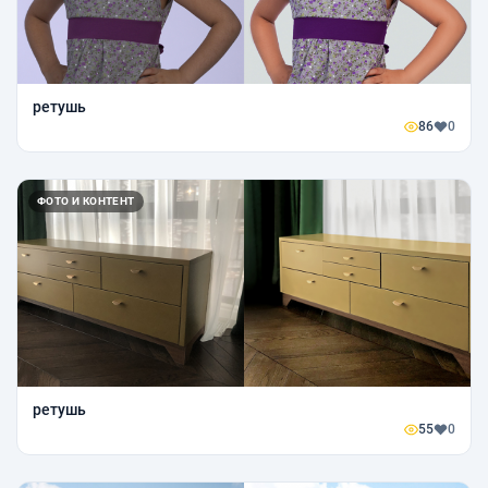
ретушь
86
0
ФОТО И КОНТЕНТ
ретушь
55
0