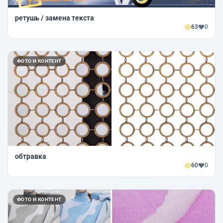
ретушь / замена текста
63
0
ФОТО И КОНТЕНТ
обтравка
60
0
ФОТО И КОНТЕНТ