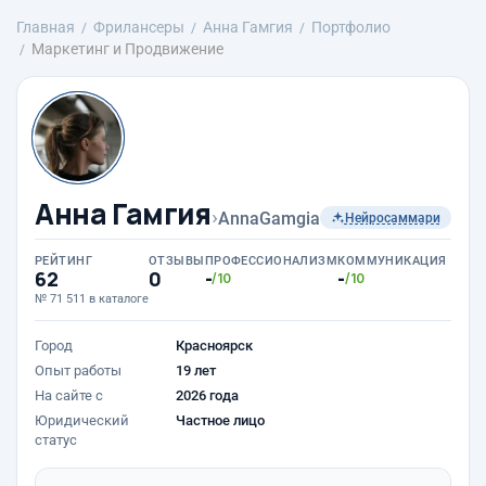
Главная
Фрилансеры
Анна Гамгия
Портфолио
Маркетинг и Продвижение
Анна Гамгия
›
AnnaGamgia
Нейросаммари
РЕЙТИНГ
ОТЗЫВЫ
ПРОФЕССИОНАЛИЗМ
КОММУНИКАЦИЯ
62
0
-
-
/10
/10
№ 71 511 в каталоге
Город
Красноярск
Опыт работы
19 лет
На сайте с
2026 года
Юридический
Частное лицо
статус