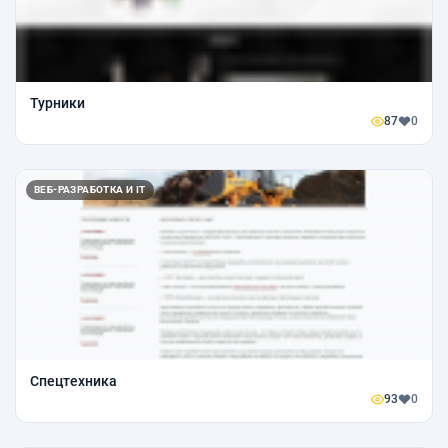
Турники
87
0
ВЕБ-РАЗРАБОТКА И IT
Спецтехника
93
0