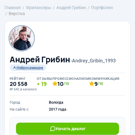
Главная
Фрилансеры
Андрей Грибин
Портфолио
Верстка
Андрей Грибин
›
Andrey_Gribin_1993
Нейросаммари
РЕЙТИНГ
ОТЗЫВЫ
ПРОФЕССИОНАЛИЗМ
КОММУНИКАЦИЯ
20 558
19
10
9
/10
/10
№ 642 в каталоге
Город
Вологда
На сайте с
2017 года
Начать диалог