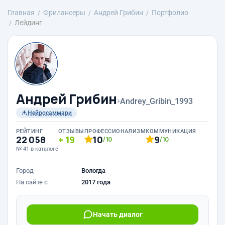
Главная
Фрилансеры
Андрей Грибин
Портфолио
Лейдинг
Андрей Грибин
›
Andrey_Gribin_1993
Нейросаммари
РЕЙТИНГ
ОТЗЫВЫ
ПРОФЕССИОНАЛИЗМ
КОММУНИКАЦИЯ
22 058
19
10
9
/10
/10
№ 41 в каталоге
Город
Вологда
На сайте с
2017 года
Начать диалог