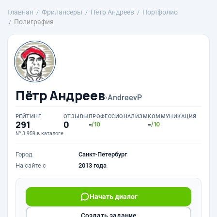
Главная
Фрилансеры
Пётр Андреев
Портфолио
Полиграфия
Пётр Андреев
›
AndreevP
РЕЙТИНГ
ОТЗЫВЫ
ПРОФЕССИОНАЛИЗМ
КОММУНИКАЦИЯ
291
0
-
-
/10
/10
№ 3 959 в каталоге
Город
Санкт-Петербург
На сайте с
2013 года
Начать диалог
Создать задание