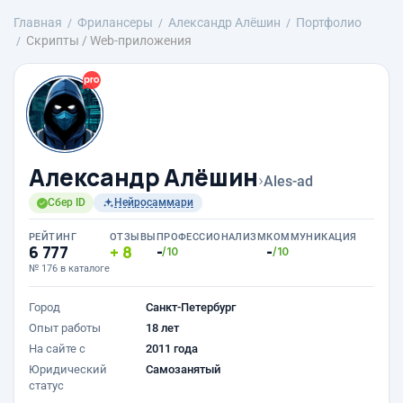
Главная
Фрилансеры
Александр Алёшин
Портфолио
Скрипты / Web-приложения
Александр Алёшин
›
Ales-ad
Сбер ID
Нейросаммари
РЕЙТИНГ
ОТЗЫВЫ
ПРОФЕССИОНАЛИЗМ
КОММУНИКАЦИЯ
6 777
8
-
-
/10
/10
№ 176 в каталоге
Город
Санкт-Петербург
Опыт работы
18 лет
На сайте с
2011 года
Юридический
Самозанятый
статус