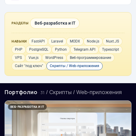
Веб-разработка и IT
РАЗДЕЛЫ
FastAPI
Laravel
MODX
Node.js
Nuxt.JS
НАВЫКИ
PHP
PostgreSQL
Python
Telegram API
Typescript
VPS
Vue.js
WordPress
Веб-программирование
Сайт "под ключ"
Скрипты / Web-приложения
Портфолио
/ Скрипты / Web-приложения
· 31
ВЕБ-РАЗРАБОТКА И IT