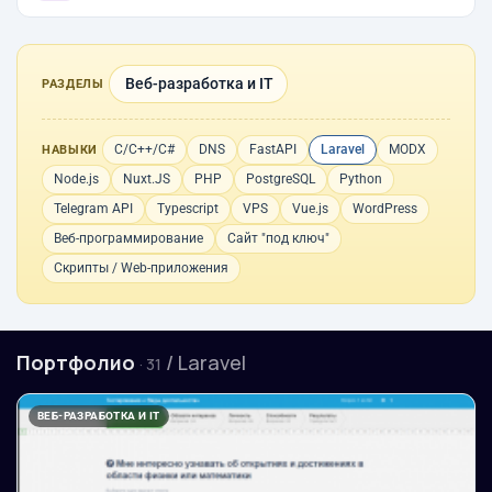
Веб-разработка и IT
РАЗДЕЛЫ
C/C++/C#
DNS
FastAPI
Laravel
MODX
НАВЫКИ
Node.js
Nuxt.JS
PHP
PostgreSQL
Python
Telegram API
Typescript
VPS
Vue.js
WordPress
Веб-программирование
Сайт "под ключ"
Скрипты / Web-приложения
Портфолио
/ Laravel
· 31
ВЕБ-РАЗРАБОТКА И IT