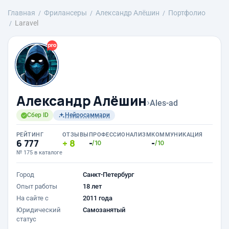
Главная
Фрилансеры
Александр Алёшин
Портфолио
Laravel
Александр Алёшин
›
Ales-ad
Сбер ID
Нейросаммари
РЕЙТИНГ
ОТЗЫВЫ
ПРОФЕССИОНАЛИЗМ
КОММУНИКАЦИЯ
6 777
8
-
-
/10
/10
№ 175 в каталоге
Город
Санкт-Петербург
Опыт работы
18 лет
На сайте с
2011 года
Юридический
Самозанятый
статус