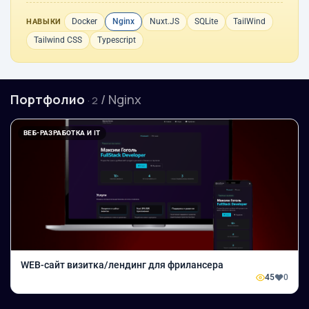
Docker
Nginx
Nuxt.JS
SQLite
TailWind
НАВЫКИ
Tailwind CSS
Typescript
Портфолио
/ Nginx
· 2
ВЕБ-РАЗРАБОТКА И IT
WEB-сайт визитка/лендинг для фрилансера
45
0