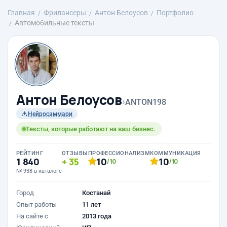
Главная
Фрилансеры
Антон Белоусов
Портфолио
Автомобильные тексты
Антон Белоусов
›
ANTON198
Нейросаммари
Тексты, которые работают на ваш бизнес.
РЕЙТИНГ
ОТЗЫВЫ
ПРОФЕССИОНАЛИЗМ
КОММУНИКАЦИЯ
1 840
35
10
10
/10
/10
№ 938 в каталоге
Город
Костанай
Опыт работы
11 лет
На сайте с
2013 года