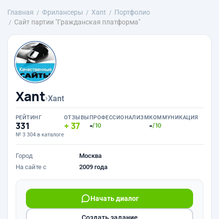
Главная
Фрилансеры
Xant
Портфолио
Сайт партии "Гражданская платформа"
Xant
›
Xant
РЕЙТИНГ
ОТЗЫВЫ
ПРОФЕССИОНАЛИЗМ
КОММУНИКАЦИЯ
331
37
-
-
/10
/10
№ 3 304 в каталоге
Город
Москва
На сайте с
2009 года
Начать диалог
Создать задание