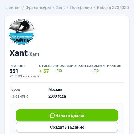
Главная
Фрилансеры
Xant
Портфолио
Работа 3739330
Xant
›
Xant
РЕЙТИНГ
ОТЗЫВЫ
ПРОФЕССИОНАЛИЗМ
КОММУНИКАЦИЯ
331
37
-
-
/10
/10
№ 3 303 в каталоге
Город
Москва
На сайте с
2009 года
Начать диалог
Создать задание