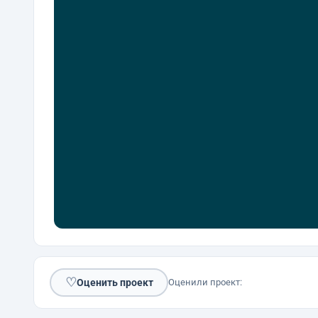
♡
Оценить проект
Оценили проект: