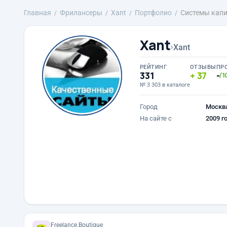
Главная
Фрилансеры
Xant
Портфолио
Системы кап
Xant
›
Xant
РЕЙТИНГ
ОТЗЫВЫ
ПР
331
37
-
/1
№ 3 303 в каталоге
Город
Москв
На сайте с
2009 г
Freelance.Boutique