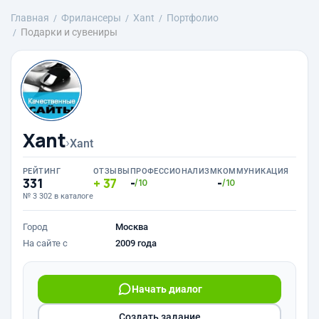
Главная
Фрилансеры
Xant
Портфолио
Подарки и сувениры
Xant
›
Xant
РЕЙТИНГ
ОТЗЫВЫ
ПРОФЕССИОНАЛИЗМ
КОММУНИКАЦИЯ
331
37
-
-
/10
/10
№ 3 302 в каталоге
Город
Москва
На сайте с
2009 года
Начать диалог
Создать задание