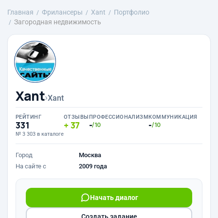
Главная
Фрилансеры
Xant
Портфолио
Загородная недвижимость
Xant
›
Xant
РЕЙТИНГ
ОТЗЫВЫ
ПРОФЕССИОНАЛИЗМ
КОММУНИКАЦИЯ
331
37
-
-
/10
/10
№ 3 303 в каталоге
Город
Москва
На сайте с
2009 года
Начать диалог
Создать задание