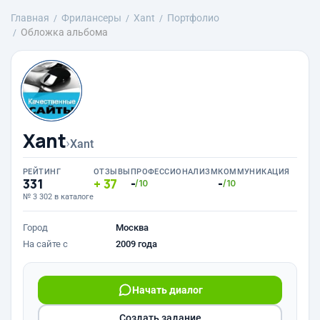
Главная
Фрилансеры
Xant
Портфолио
Обложка альбома
Xant
›
Xant
РЕЙТИНГ
ОТЗЫВЫ
ПРОФЕССИОНАЛИЗМ
КОММУНИКАЦИЯ
331
37
-
-
/10
/10
№ 3 302 в каталоге
Город
Москва
На сайте с
2009 года
Начать диалог
Создать задание