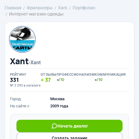
Главная
Фрилансеры
Xant
Портфолио
Интернет-магазин одежды
Xant
›
Xant
РЕЙТИНГ
ОТЗЫВЫ
ПРОФЕССИОНАЛИЗМ
КОММУНИКАЦИЯ
331
37
-
-
/10
/10
№ 3 293 в каталоге
Город
Москва
На сайте с
2009 года
Начать диалог
Создать задание