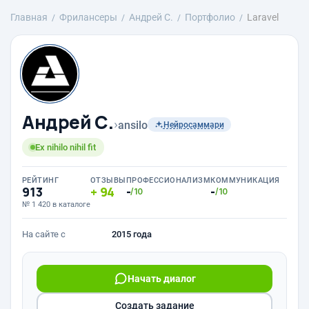
Главная
Фрилансеры
Андрей С.
Портфолио
Laravel
Андрей С.
›
ansilo
Нейросаммари
Ex nihilo nihil fit
РЕЙТИНГ
ОТЗЫВЫ
ПРОФЕССИОНАЛИЗМ
КОММУНИКАЦИЯ
913
94
-
-
/10
/10
№ 1 420 в каталоге
На сайте с
2015 года
Начать диалог
Создать задание