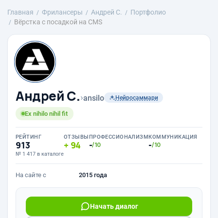
Главная
Фрилансеры
Андрей С.
Портфолио
Вёрстка с посадкой на CMS
Андрей С.
›
ansilo
Нейросаммари
Ex nihilo nihil fit
РЕЙТИНГ
ОТЗЫВЫ
ПРОФЕССИОНАЛИЗМ
КОММУНИКАЦИЯ
913
94
-
-
/10
/10
№ 1 417 в каталоге
На сайте с
2015 года
Начать диалог