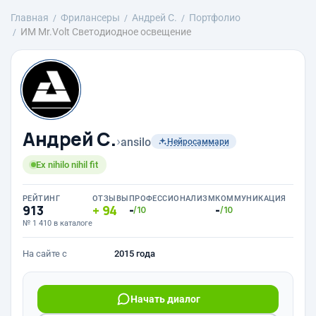
Главная
Фрилансеры
Андрей С.
Портфолио
ИМ Mr.Volt Светодиодное освещение
Андрей С.
›
ansilo
Нейросаммари
Ex nihilo nihil fit
РЕЙТИНГ
ОТЗЫВЫ
ПРОФЕССИОНАЛИЗМ
КОММУНИКАЦИЯ
913
94
-
-
/10
/10
№ 1 410 в каталоге
На сайте с
2015 года
Начать диалог