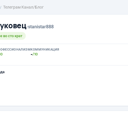
Телеграм Канал/Блог
уковец
›
stanistar888
е во сто крат
РОФЕССИОНАЛИЗМ
КОММУНИКАЦИЯ
-
10
/10
ода