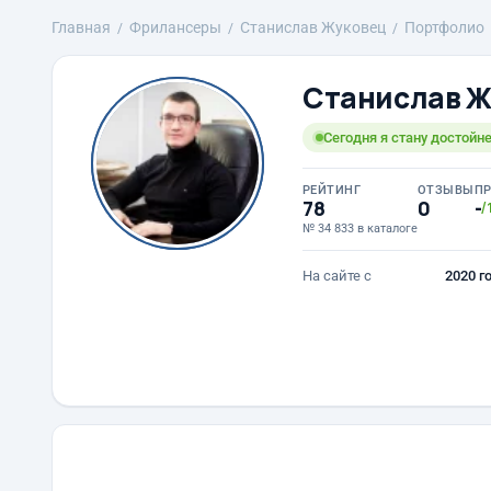
Главная
Фрилансеры
Станислав Жуковец
Портфолио
Станислав Ж
Сегодня я стану достойне
РЕЙТИНГ
ОТЗЫВЫ
П
78
0
-
/
№ 34 833 в каталоге
На сайте с
2020 г