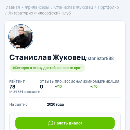
Главная
Фрилансеры
Станислав Жуковец
Портфолио
Литературно-Философский Клуб
Станислав Жуковец
›
stanistar888
Сегодня я стану достойнее во сто крат
РЕЙТИНГ
ОТЗЫВЫ
ПРОФЕССИОНАЛИЗМ
КОММУНИКАЦИЯ
78
0
-
-
/10
/10
№ 34 834 в каталоге
На сайте с
2020 года
Начать диалог