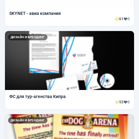
SKYNET - авиа компания
61
0
ДИЗАЙН И БРЕНДИНГ
ФС для тур-агенства Кипра
53
0
ДИЗАЙН И БРЕНДИНГ