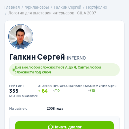
Главная
Фрилансеры
Галкин Сергей
Портфолио
Логотип для выставки интерьеров - США 2007
Галкин Сергей
›
INFERNO
Дизайн любой сложности от А до Я, Сайты любой
сложности под ключ
РЕЙТИНГ
ОТЗЫВЫ
ПРОФЕССИОНАЛИЗМ
КОММУНИКАЦИЯ
355
64
-
-
/10
/10
№ 3 040 в каталоге
На сайте с
2008 года
Начать диалог