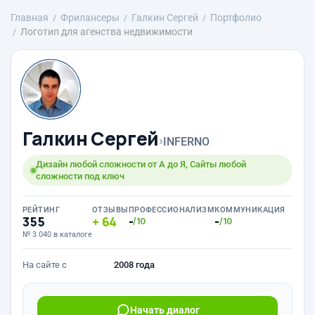
Главная
Фрилансеры
Галкин Сергей
Портфолио
Логотип для агенства недвижимости
Галкин Сергей
›
INFERNO
Дизайн любой сложности от А до Я, Сайты любой
сложности под ключ
РЕЙТИНГ
ОТЗЫВЫ
ПРОФЕССИОНАЛИЗМ
КОММУНИКАЦИЯ
355
64
-
-
/10
/10
№ 3 040 в каталоге
На сайте с
2008 года
Начать диалог