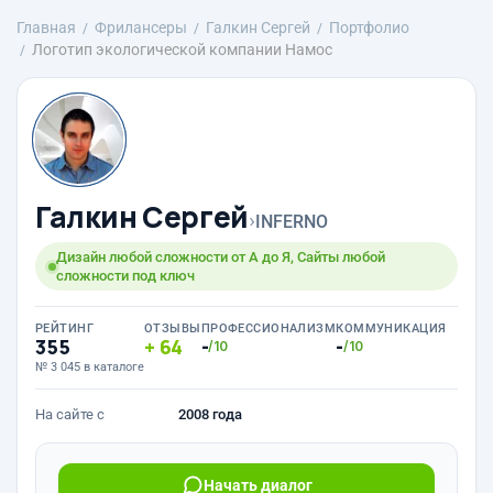
Главная
Фрилансеры
Галкин Сергей
Портфолио
Логотип экологической компании Намос
Галкин Сергей
›
INFERNO
Дизайн любой сложности от А до Я, Сайты любой
сложности под ключ
РЕЙТИНГ
ОТЗЫВЫ
ПРОФЕССИОНАЛИЗМ
КОММУНИКАЦИЯ
355
64
-
-
/10
/10
№ 3 045 в каталоге
На сайте с
2008 года
Начать диалог